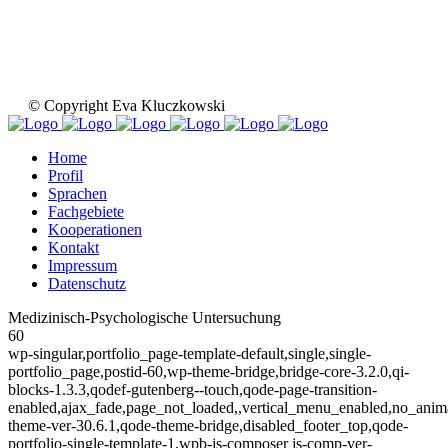
© Copyright Eva Kluczkowski
Home
Profil
Sprachen
Fachgebiete
Kooperationen
Kontakt
Impressum
Datenschutz
Medizinisch-Psychologische Untersuchung
60
wp-singular,portfolio_page-template-default,single,single-
portfolio_page,postid-60,wp-theme-bridge,bridge-core-3.2.0,qi-
blocks-1.3.3,qodef-gutenberg--touch,qode-page-transition-
enabled,ajax_fade,page_not_loaded,,vertical_menu_enabled,no_ani
theme-ver-30.6.1,qode-theme-bridge,disabled_footer_top,qode-
portfolio-single-template-1,wpb-js-composer js-comp-ver-